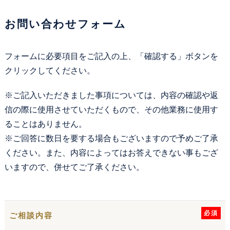
カウンセリング
お問い合わせフォーム
法律相談継続サポートプラン
フォームに必要項目をご記入の上、「確認する」ボタンを
よくあるご質問
クリックしてください。
※ご記入いただきました事項については、内容の確認や返
SDGs宣言
信の際に使用させていただくもので、その他業務に使用す
ることはありません。
リモート相談
※ご回答に数日を要する場合もございますので予めご了承
ください。また、内容によってはお答えできない事もござ
お知らせ
いますので、併せてご了承ください。
弁護士ブログ
サマークラーク・ウィンタークラーク募集
必須
ご相談内容