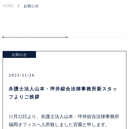
HOME
お知らせ
ご相談の流れ
弁護士費用
解決事例
お知らせ
お客様の声
採用情報
2021/11/26
弁護士法人山本・坪井綜合法律事務所新スタッ
アクセス
フよりご挨拶
資料ダウンロード
11月22日より、弁護士法人山本・坪井綜合法律事務所
法律問題コラム
福岡オフィスへ入所致しました宮園と申します。