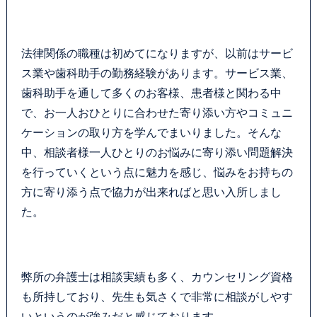
カウンセリング
法律関係の職種は初めてになりますが、以前はサービ
法律相談継続サポートプラン
ス業や歯科助手の勤務経験があります。サービス業、
歯科助手を通して多くのお客様、患者様と関わる中
よくあるご質問
で、お一人おひとりに合わせた寄り添い方やコミュニ
ケーションの取り方を学んでまいりました。そんな
SDGs宣言
中、相談者様一人ひとりのお悩みに寄り添い問題解決
を行っていくという点に魅力を感じ、悩みをお持ちの
リモート相談
方に寄り添う点で協力が出来ればと思い入所しまし
た。
お知らせ
弁護士ブログ
弊所の弁護士は相談実績も多く、カウンセリング資格
サマークラーク・ウィンタークラーク募集
も所持しており、先生も気さくで非常に相談がしやす
いというのが強みだと感じております。