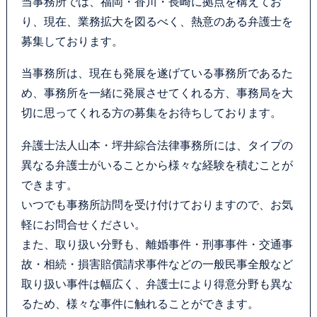
当事務所では、福岡・香川・長崎に拠点を構えてお
カウンセリング
り、現在、業務拡大を図るべく、熱意のある弁護士を
募集しております。
法律相談継続サポートプラン
当事務所は、現在も発展を遂げている事務所であるた
め、事務所を一緒に発展させてくれる方、事務局を大
よくあるご質問
切に思ってくれる方の募集をお待ちしております。
SDGs宣言
弁護士法人山本・坪井綜合法律事務所には、タイプの
異なる弁護士がいることから様々な経験を積むことが
リモート相談
できます。
いつでも事務所訪問を受け付けておりますので、お気
お知らせ
軽にお問合せください。
また、取り扱い分野も、離婚事件・刑事事件・交通事
弁護士ブログ
故・相続・損害賠償請求事件などの一般民事全般など
取り扱い事件は幅広く、弁護士により得意分野も異な
サマークラーク・ウィンタークラーク募集
るため、様々な事件に触れることができます。