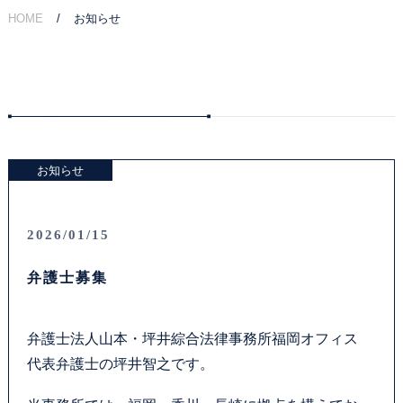
HOME
お知らせ
ご相談の流れ
弁護士費用
解決事例
お知らせ
お客様の声
採用情報
2026/01/15
弁護士募集
アクセス
資料ダウンロード
弁護士法人山本・坪井綜合法律事務所福岡オフィス
代表弁護士の坪井智之です。
法律問題コラム