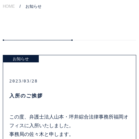
HOME
お知らせ
ご相談の流れ
弁護士費用
解決事例
お知らせ
お客様の声
採用情報
2023/03/28
入所のご挨拶
アクセス
資料ダウンロード
この度、弁護士法人山本・坪井綜合法律事務所福岡オ
フィスに入所いたしました。
法律問題コラム
事務局の佐々木と申します。