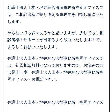
カウンセリング
弁護士法人山本・坪井綜合法律事務所福岡オフィスで
は、ご相談者様に寄り添える事務局を目指し精進いた
法律相談継続サポートプラン
します。
至らない点も多々あるかと思いますが、少しでもご相
よくあるご質問
談者様のサポートが出来るよう尽力いたしますので、
よろしくお願いいたします。
SDGs宣言
弁護士法人山本・坪井綜合法律事務所福岡オフィスで
リモート相談
は、初回相談無料となっておりますので、お悩みの方
は是非一度、弁護士法人山本・坪井綜合法律事務所福
お知らせ
岡オフィスへお電話下さい。
弁護士ブログ
弁護士法人山本・坪井綜合法律事務所 福岡オフィス
サマークラーク・ウィンタークラーク募集