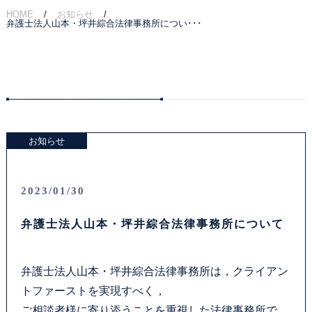
HOME
お知らせ
弁護士法人山本・坪井綜合法律事務所につい･･･
ご相談の流れ
弁護士費用
解決事例
お客様の声
お知らせ
採用情報
2023/01/30
アクセス
弁護士法人山本・坪井綜合法律事務所について
資料ダウンロード
弁護士法人山本・坪井綜合法律事務所は，クライアン
トファーストを実現すべく，
法律問題コラム
ご相談者様に寄り添うことを重視した法律事務所で