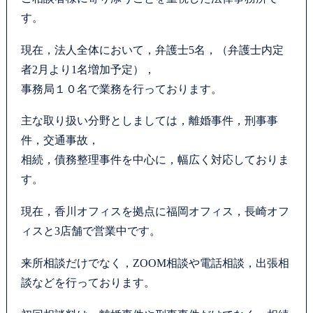
す。
カウンセリング
現在，法人全体において，弁護士5名，（弁護士内定
法律相談継続サポートプラン
者2月より1名増加予定），
事務局１０名で業務を行っております。
よくあるご質問
主な取り扱い分野としましては，離婚事件，刑事事
SDGs宣言
件，交通事故，
相続，債務整理事件を中心に，幅広く対応しておりま
リモート相談
す。
お知らせ
現在，香川オフィスを拠点に福岡オフィス，長崎オフ
ィスと3店舗で営業中です。
弁護士ブログ
来所相談だけでなく，ZOOM相談や電話相談，出張相
談などを行っております。
サマークラーク・ウィンタークラーク募集