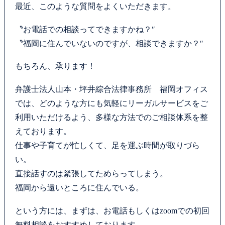
最近、このような質問をよくいただきます。
カウンセリング
〝お電話での相談ってできますかね？″
法律相談継続サポートプラン
〝福岡に住んでいないのですが、相談できますか？″
もちろん、承ります！
よくあるご質問
弁護士法人山本・坪井綜合法律事務所 福岡オフィス
SDGs宣言
では、どのような方にも気軽にリーガルサービスをご
利用いただけるよう、多様な方法でのご相談体系を整
リモート相談
えております。
仕事や子育てが忙しくて、足を運ぶ時間が取りづら
お知らせ
い。
直接話すのは緊張してためらってしまう。
弁護士ブログ
福岡から遠いところに住んでいる。
サマークラーク・ウィンタークラーク募集
という方には、まずは、お電話もしくはzoomでの初回
無料相談をおすすめしております。