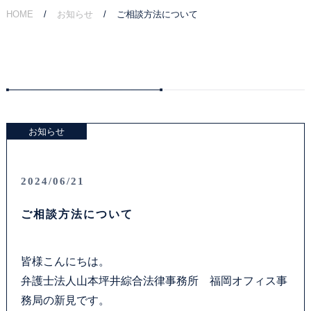
HOME
お知らせ
ご相談方法について
ご相談の流れ
弁護士費用
解決事例
お知らせ
お客様の声
採用情報
2024/06/21
ご相談方法について
アクセス
資料ダウンロード
皆様こんにちは。
弁護士法人山本坪井綜合法律事務所 福岡オフィス事
法律問題コラム
務局の新見です。