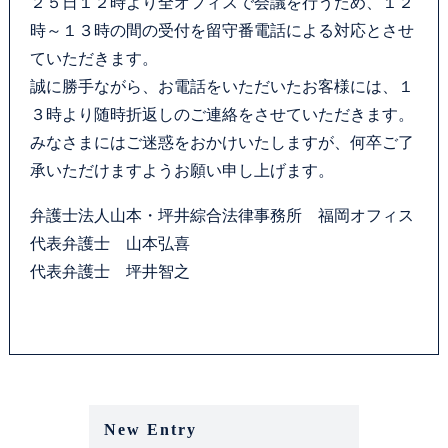
２５日１２時より全オフィスで会議を行うため、１２
カウンセリング
時～１３時の間の受付を留守番電話による対応とさせ
ていただきます。
法律相談継続サポートプラン
誠に勝手ながら、お電話をいただいたお客様には、１
３時より随時折返しのご連絡をさせていただきます。
よくあるご質問
みなさまにはご迷惑をおかけいたしますが、何卒ご了
承いただけますようお願い申し上げます。
SDGs宣言
弁護士法人山本・坪井綜合法律事務所 福岡オフィス
代表弁護士 山本弘喜
リモート相談
代表弁護士 坪井智之
お知らせ
弁護士ブログ
サマークラーク・ウィンタークラーク募集
New Entry