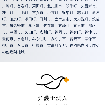
川崎町、香春町、苅田町、北九州市、鞍手町、久留米市、
桂川町、上毛町、古賀市、小竹町、篠栗町、志免町、新宮
町、須恵町、添田町、田川市、太宰府市、大刀洗町、筑後
市、筑紫野市、築上町、筑前町、東峰村、直方市、那珂川
市、中間市、久山町、広川町、福岡市、福智町、福津市、
豊前市、水巻町、みやこ町、みやま市、宮若市、宗像市、
柳川市、八女市、行橋市、吉富町など、福岡県内およびそ
の他近隣地域