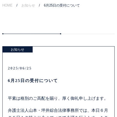
HOME
お知らせ
6月25日の受付について
ご相談の流れ
弁護士費用
解決事例
お知らせ
お客様の声
採用情報
2025/06/25
6月25日の受付について
アクセス
資料ダウンロード
平素は格別のご高配を賜り、厚く御礼申し上げます。
法律問題コラム
弁護士法人山本・坪井綜合法律事務所では、本日６月