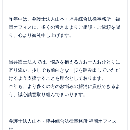
カウンセリング
昨年中は、弁護士法人山本・坪井綜合法律事務所 福
法律相談継続サポートプラン
岡オフィスに、多くの皆さまよりご相談・ご依頼を賜
り、心より御礼申し上げます。
よくあるご質問
SDGs宣言
当弁護士法人では、悩みを抱える方お一人おひとりに
寄り添い、少しでも前向きな一歩を踏み出していただ
リモート相談
けるよう支援することを理念としております。
本年も、より多くの方のお悩みの解消に貢献できるよ
お知らせ
う、誠心誠意取り組んでまいります。
弁護士ブログ
サマークラーク・ウィンタークラーク募集
弁護士法人山本・坪井綜合法律事務所 福岡オフィス
は、