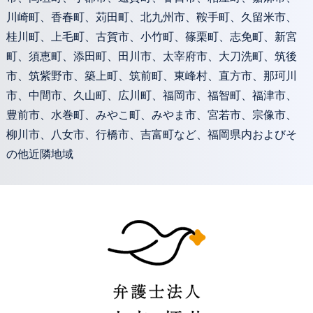
川崎町、香春町、苅田町、北九州市、鞍手町、久留米市、
桂川町、上毛町、古賀市、小竹町、篠栗町、志免町、新宮
町、須恵町、添田町、田川市、太宰府市、大刀洗町、筑後
市、筑紫野市、築上町、筑前町、東峰村、直方市、那珂川
市、中間市、久山町、広川町、福岡市、福智町、福津市、
豊前市、水巻町、みやこ町、みやま市、宮若市、宗像市、
柳川市、八女市、行橋市、吉富町など、福岡県内およびそ
の他近隣地域