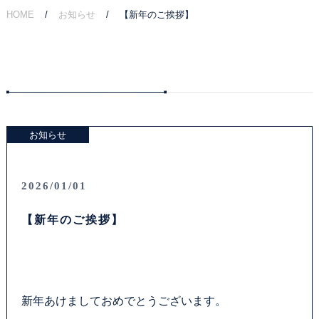
HOME
お知らせ
【新年のご挨拶】
ご相談の流れ
弁護士費用
解決事例
お知らせ
お客様の声
採用情報
2026/01/01
【新年のご挨拶】
アクセス
資料ダウンロード
法律問題コラム
新年あけましておめでとうございます。