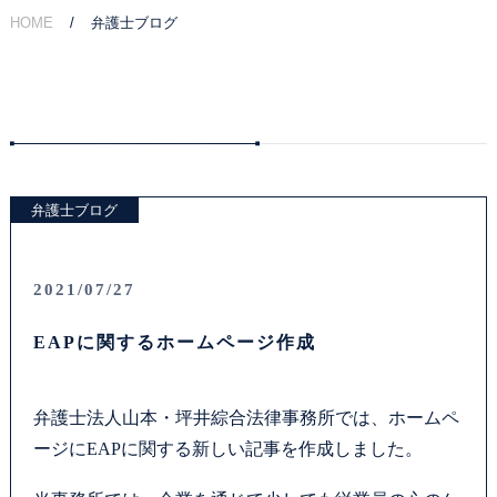
HOME
弁護士ブログ
ご相談の流れ
弁護士費用
解決事例
弁護士ブログ
お客様の声
採用情報
2021/07/27
EAPに関するホームページ作成
アクセス
資料ダウンロード
弁護士法人山本・坪井綜合法律事務所では、ホームペ
ージにEAPに関する新しい記事を作成しました。
法律問題コラム