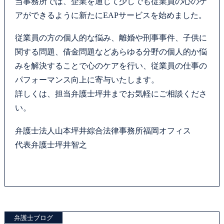
当事務所では、企業を通じて少しでも従業員の心のケ
カウンセリング
アができるように新たにEAPサービスを始めました。
従業員の方の個人的な悩み、離婚や刑事事件、子供に
法律相談継続サポートプラン
関する問題、借金問題などあらゆる分野の個人的か悩
みを解決することで心のケアを行い、従業員の仕事の
よくあるご質問
パフォーマンス向上に寄与いたします。
詳しくは、担当弁護士坪井までお気軽にご相談くださ
SDGs宣言
い。
リモート相談
弁護士法人山本坪井綜合法律事務所福岡オフィス
代表弁護士坪井智之
お知らせ
弁護士ブログ
サマークラーク・ウィンタークラーク募集
弁護士ブログ