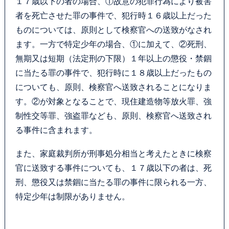
１７歳以下の者の場合、①故意の犯罪行為により被害
者を死亡させた罪の事件で、犯行時１６歳以上だった
ものについては、原則として検察官への送致がなされ
ます。一方で特定少年の場合、①に加えて、②死刑、
無期又は短期（法定刑の下限）１年以上の懲役・禁錮
に当たる罪の事件で、犯行時に１８歳以上だったもの
についても、原則、検察官へ送致されることになりま
す。②が対象となることで、現住建造物等放火罪、強
制性交等罪、強盗罪なども、原則、検察官へ送致され
る事件に含まれます。
また、家庭裁判所が刑事処分相当と考えたときに検察
官に送致する事件についても、１７歳以下の者は、死
刑、懲役又は禁錮に当たる罪の事件に限られる一方、
特定少年は制限がありません。