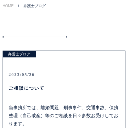
HOME
弁護士ブログ
ご相談の流れ
弁護士費用
解決事例
弁護士ブログ
お客様の声
採用情報
2023/05/26
ご相談について
アクセス
資料ダウンロード
当事務所では、離婚問題、刑事事件、交通事故、債務
整理（自己破産）等のご相談を日々多数お受けしてお
法律問題コラム
ります。