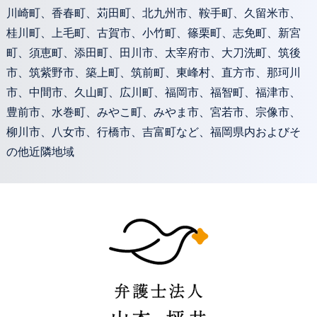
川崎町、香春町、苅田町、北九州市、鞍手町、久留米市、
桂川町、上毛町、古賀市、小竹町、篠栗町、志免町、新宮
町、須恵町、添田町、田川市、太宰府市、大刀洗町、筑後
市、筑紫野市、築上町、筑前町、東峰村、直方市、那珂川
市、中間市、久山町、広川町、福岡市、福智町、福津市、
豊前市、水巻町、みやこ町、みやま市、宮若市、宗像市、
柳川市、八女市、行橋市、吉富町など、福岡県内およびそ
の他近隣地域