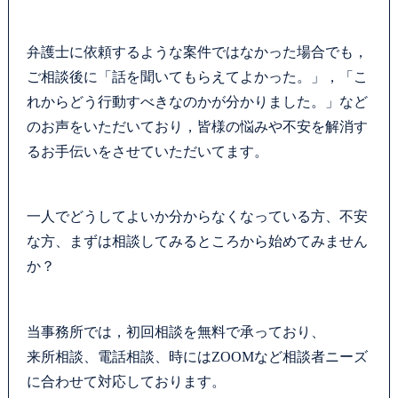
カウンセリング
弁護士に依頼するような案件ではなかった場合でも，
法律相談継続サポートプラン
ご相談後に「話を聞いてもらえてよかった。」，「こ
れからどう行動すべきなのかが分かりました。」など
よくあるご質問
のお声をいただいており，皆様の悩みや不安を解消す
るお手伝いをさせていただいてます。
SDGs宣言
一人でどうしてよいか分からなくなっている方、不安
リモート相談
な方、まずは相談してみるところから始めてみません
か？
お知らせ
弁護士ブログ
当事務所では，初回相談を無料で承っており、
来所相談、電話相談、時にはZOOMなど相談者ニーズ
サマークラーク・ウィンタークラーク募集
に合わせて対応しております。