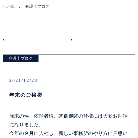
HOME
弁護士ブログ
ご相談の流れ
弁護士費用
解決事例
弁護士ブログ
お客様の声
採用情報
2021/12/28
年末のご挨拶
アクセス
資料ダウンロード
歳末の候、依頼者様、関係機関の皆様には大変お世話
になりました。
法律問題コラム
今年の９月に入社し、新しい事務所のやり方に戸惑い