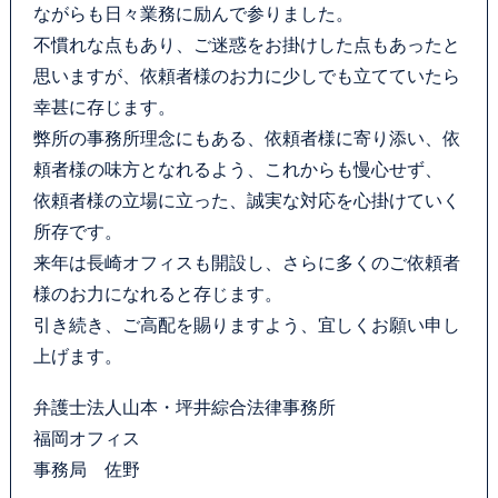
ながらも日々業務に励んで参りました。
カウンセリング
不慣れな点もあり、ご迷惑をお掛けした点もあったと
思いますが、依頼者様のお力に少しでも立てていたら
法律相談継続サポートプラン
幸甚に存じます。
弊所の事務所理念にもある、依頼者様に寄り添い、依
よくあるご質問
頼者様の味方となれるよう、これからも慢心せず、
依頼者様の立場に立った、誠実な対応を心掛けていく
SDGs宣言
所存です。
来年は長崎オフィスも開設し、さらに多くのご依頼者
リモート相談
様のお力になれると存じます。
引き続き、ご高配を賜りますよう、宜しくお願い申し
お知らせ
上げます。
弁護士ブログ
弁護士法人山本・坪井綜合法律事務所
福岡オフィス
サマークラーク・ウィンタークラーク募集
事務局 佐野